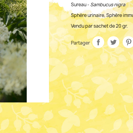
Sureau -
Sambucus nigra
Sphère urinaire, Sphère immuni
Vendu par sachet de 20 gr.
Partager