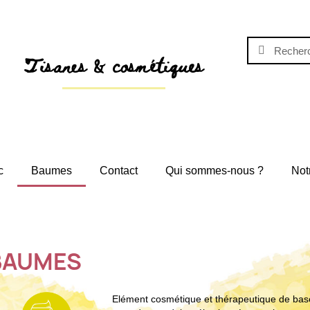
Tisanes & cosmétiques
c
Baumes
Contact
Qui sommes-nous ?
Not
BAUMES
Elément cosmétique et thérapeutique de base,