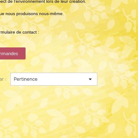
ect de l'environnement lors de leur création.
u que nous produisons nous-même.
mulaire de contact :
commandes

ar :
Pertinence