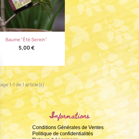
Aperçu rapide

Baume "été Serein"
5,00 €
age 1-1 de 1 article(s)
Informations
Conditions Générales de Ventes
Politique de confidentialités