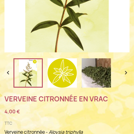


VERVEINE CITRONNÉE EN VRAC
4,00 €
TTC
Verveine citronnée -
Aloysia triphylla